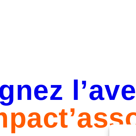
gnez l’av
mpact’asso