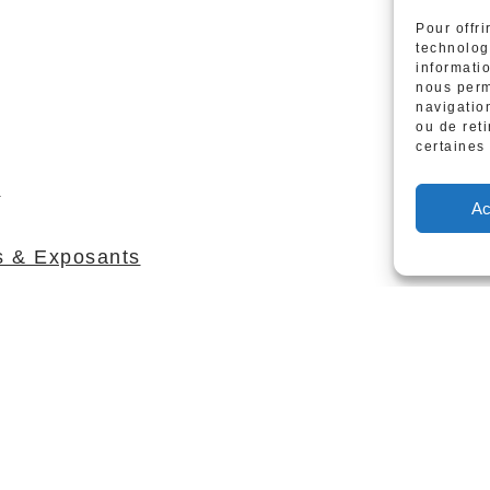
Pour offri
technolog
informati
nous perm
navigation
ou de ret
certaines 
t
Ac
s & Exposants
Mentions légales
–
Cookies
–
2026